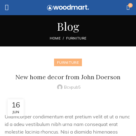
0
Blog
HOME
FURNITURE
FURNITURE
New home decor from John Doerson
Bcvpub5
16
JUN
Ullamcorper condimentum erat pretium velit at ut a nunc
id a adeu vestibulum nibh urna nam consequat erat
molestie lacinia rhoncus. Nisi a diamida himenaeos